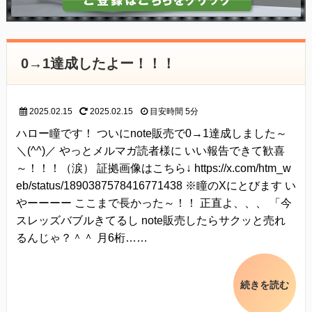
0→1達成したよー！！！
2025.02.15
2025.02.15
目安時間
5分
ハロー瞳です！ ついにnote販売で0→1達成しました～
＼(^^)／ やっとメルマガ読者様に いい報告できて歓喜
～！！！（涙） 証拠画像はこちら↓ https://x.com/htm_w
eb/status/1890387578416771438 ※瞳のXにとびます い
やーーーー ここまで長かった～！！ 正直よ、、、 「今
スレッズバブルきてるし note販売したらサクッと売れ
るんじゃ？＾＾ 月6桁……
続きを読む